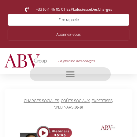
+33 (0)1 46 05 01 82
#LaJustesseDesCharges
Etre rappelé
Abonnez-vous
La justesse des charges.
CHARGES SOCIALES
,
COÛTS SOCIAUX
,
EXPERTISES
,
WEBINARS 15-15