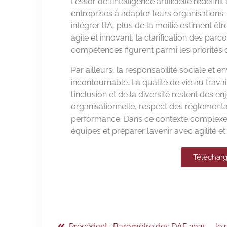
L’essor de l’intelligence artificielle redéfi
entreprises à adapter leurs organisations.
intégrer l’IA, plus de la moitié estiment ê
agile et innovant, la clarification des pa
compétences figurent parmi les priorités 
Par ailleurs, la responsabilité sociale e
incontournable. La qualité de vie au travai
l’inclusion et de la diversité restent des 
organisationnelle, respect des réglementa
performance. Dans ce contexte complexe,
équipes et préparer l’avenir avec agilité et 
Téléchar
Précédent :
Baromètre des DAF 2025 – le 