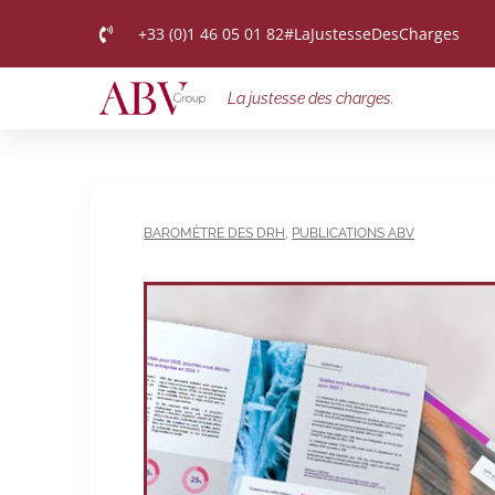
+33 (0)1 46 05 01 82
#LaJustesseDesCharges
La justesse des charges.
BAROMÈTRE DES DRH
,
PUBLICATIONS ABV