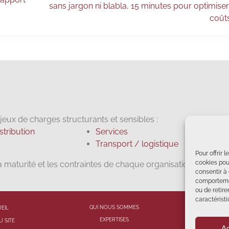
sans jargon ni blabla, 15 minutes pour optimise
coût
eux de charges structurants et sensibles :
tribution
Services
Transport / logistique
Pour offrir 
cookies pou
la maturité et les contraintes de chaque organisation.
consentir à
comportemen
ou de retire
caractéristi
QUI NOUS SOMMES
EIL
Etr
EXPERTISES
U SITE
Ac