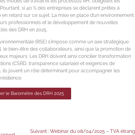
nit les modes de travail et les processus RH, obligeant les
 Pourtant, si 40 % des entreprises se déclarent prêtes à
tre en retard sur ce sujet. La mise en place d’un environnement
rcours professionnels et le développement de nouvelles
clés des DRH en 2025.
t environnementale (RSE) s’impose comme un axe stratégique
l, le bien-être des collaborateurs, ainsi que la promotion de
enjeux majeurs. Les DRH doivent ainsi concilier transformation
tions (CSRD, transparence salariale) et exigences de
 ils jouent un rôle déterminant pour accompagner les
résilience.
ger le Baromètre des DRH 2025
Suivant :
Webinar du 08/04/2025 – TVA étrangè
rapport