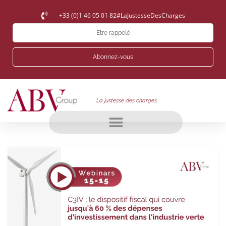
+33 (0)1 46 05 01 82
#LaJustesseDesCharges
Etre rappelé
Abonnez-vous
La justesse des charges.