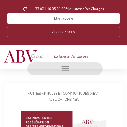
+33 (0)1 46 05 01 82
#LaJustesseDesCharges
Etre rappelé
Abonnez-vous
La justesse des charges.
AUTRES ARTICLES ET COMMUNIQUÉS (ABV)
,
PUBLICATIONS ABV