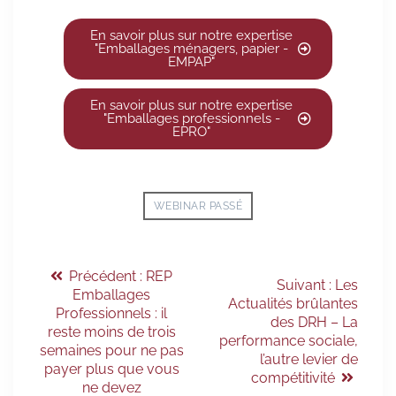
En savoir plus sur notre expertise
"Emballages ménagers, papier -
EMPAP"
En savoir plus sur notre expertise
"Emballages professionnels -
EPRO"
WEBINAR PASSÉ
Précédent :
REP
Suivant :
Les
Emballages
Actualités brûlantes
Professionnels : il
des DRH – La
reste moins de trois
performance sociale,
semaines pour ne pas
l’autre levier de
payer plus que vous
compétitivité
ne devez