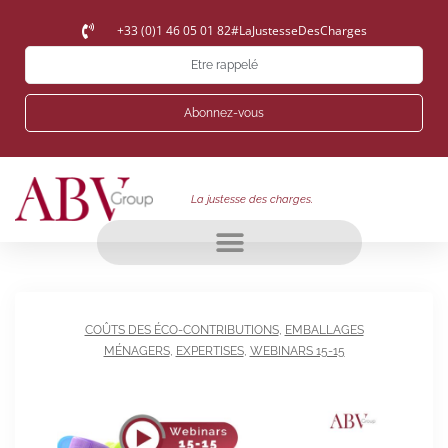
+33 (0)1 46 05 01 82
#LaJustesseDesCharges
Etre rappelé
Abonnez-vous
La justesse des charges.
COÛTS DES ÉCO-CONTRIBUTIONS
,
EMBALLAGES
MÉNAGERS
,
EXPERTISES
,
WEBINARS 15-15