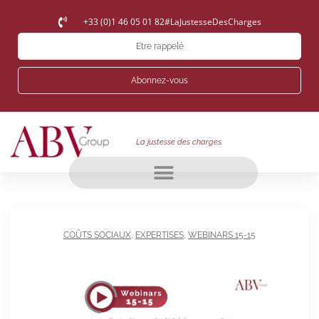
+33 (0)1 46 05 01 82
#LaJustesseDesCharges
Etre rappelé
Abonnez-vous
La justesse des charges.
COÛTS SOCIAUX
,
EXPERTISES
,
WEBINARS 15-15