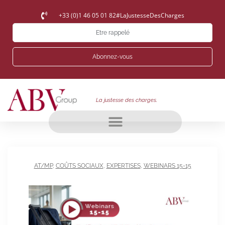
+33 (0)1 46 05 01 82
#LaJustesseDesCharges
Etre rappelé
Abonnez-vous
La justesse des charges.
AT/MP
,
COÛTS SOCIAUX
,
EXPERTISES
,
WEBINARS 15-15